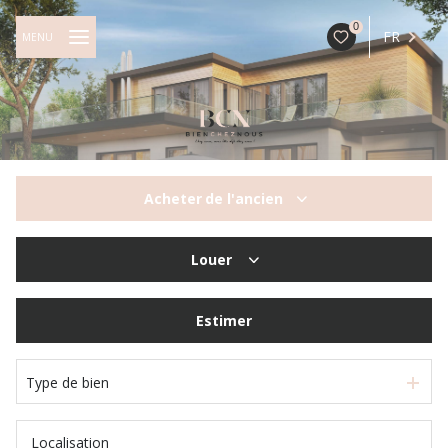
0
FR
MENU
Acheter
de l'ancien
De l'ancien
Louer
à l'année
Estimer
Type de bien