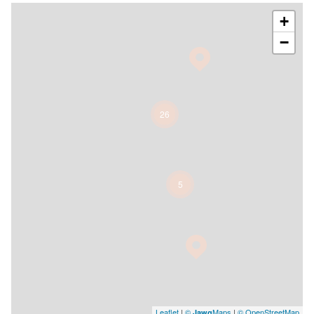
+
−
26
5
Leaflet
|
©
Maps
|
© OpenStreetMap
Jawg