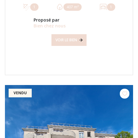
1
407 m²
1
Proposé par
Bien chez nous
VOIR LE BIEN
VENDU