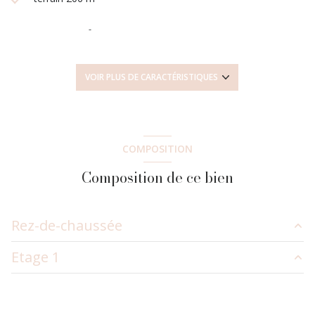
séjour 25 m²
4 chambre(s)
VOIR PLUS DE CARACTÉRISTIQUES
2 salle(s) d'eau
construit en 1981
COMPOSITION
Composition de ce bien
cuisine séparée (équipée)
Chauffage individuel : radiateur (gaz de ville)
Rez-de-chaussée
1 garage(s)
Etage 1
entrée
6.57 m²
1 parking(s)
salon/sejour
25 m²
Palier
13.38 m²
cuisine
9.61 m²