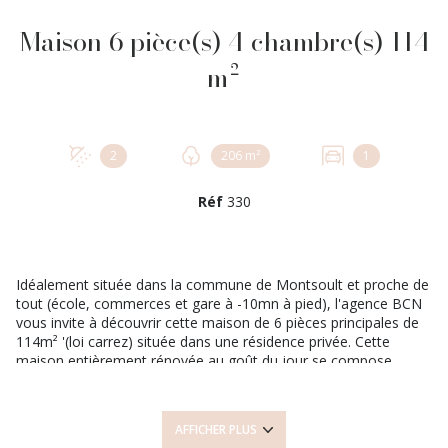
Maison 6 pièce(s) 4 chambre(s) 114
m²
2
206 m²
1
Réf
330
Idéalement située dans la commune de Montsoult et proche de
tout (école, commerces et gare à -10mn à pied), l'agence BCN
vous invite à découvrir cette maison de 6 pièces principales de
114m² '(loi carrez) située dans une résidence privée. Cette
maison entièrement rénovée au goût du jour se compose
comme suit: Au rez de chaussée, une fois l'entrée principale
passée, decouvrez une belle pièce de vie de 25m², sa cuisine
séparée équipée et aménagée, sa salle d'eau avec wc, cellier et
AFFICHER PLUS
accès garage. Le 1er étage est dédié à l'espace nuit avec un