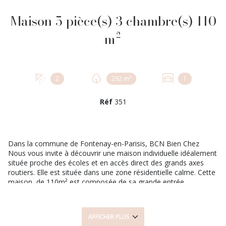
Maison 5 pièce(s) 3 chambre(s) 110
m²
2
292 m²
1
Réf
351
Dans la commune de Fontenay-en-Parisis, BCN Bien Chez
Nous vous invite à découvrir une maison individuelle idéalement
située proche des écoles et en accès direct des grands axes
routiers. Elle est située dans une zone résidentielle calme. Cette
maison de 110m² est composée de sa grande entrée
indépendante qui va desservir un beau plateau de 40 m² avec
son séjour double lumineux et sa cuisine ouverte toute équipée
avec un bel ilot central, une salle d'eau, chambre et wc séparé.
AFFICHER PLUS
A l'étage, un palier vous permet d'accéder l'espace nuit avec ses