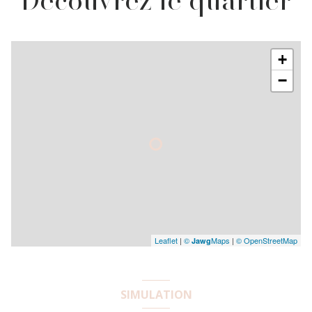
Découvrez le quartier
+
−
Leaflet
|
©
Maps
|
© OpenStreetMap
Jawg
SIMULATION