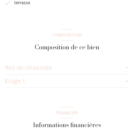
terrasse
COMPOSITION
Composition de ce bien
Rez-de-chaussée
Etage 1
entrée
6.35 m²
chambre
9.11 m²
chambre
9.41 m²
salle d'eau
6.22 m²
chambre
9.41 m²
FINANCIER
cuisine
8.69 m²
salle d'eau
5.16 m²
Informations financières
salon/sejour
32 m²