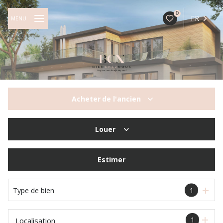
0
FR
MENU
Acheter
de l'ancien
De l'ancien
Louer
à l'année
Estimer
Type de bien
1
1
Localisation