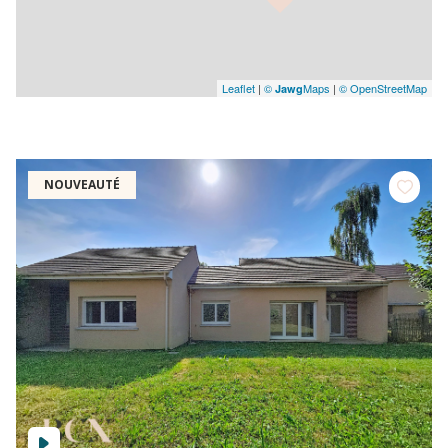
Leaflet
|
©
Maps
|
© OpenStreetMap
Jawg
NOUVEAUTÉ