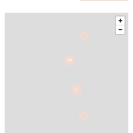
+
−
26
5