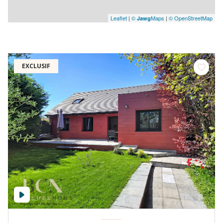
Leaflet
|
©
Maps
|
© OpenStreetMap
Jawg
EXCLUSIF