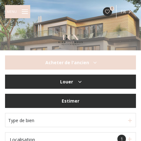
0
FR
MENU
Acheter
de l'ancien
De l'ancien
Louer
à l'année
Estimer
Type de bien
1
Localisation