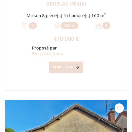
GROSLAY (95410)
Maison 8 pièce(s) 4 chambre(s) 160 m²
2
480 m²
3
470 000 €
Proposé par
Bien chez nous
VOIR LE BIEN