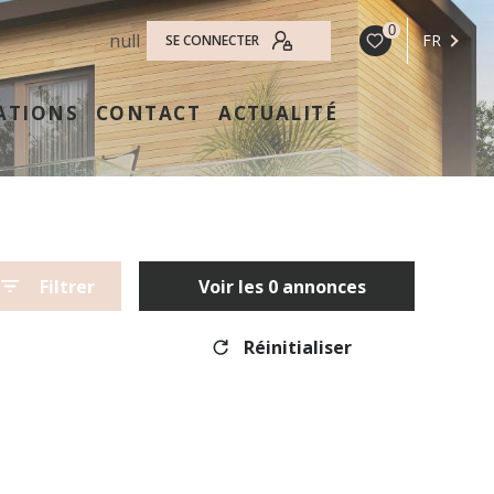
0
null
FR
SE CONNECTER
ATIONS
CONTACT
ACTUALITÉ
Filtrer
Voir les
0
annonces
Réinitialiser