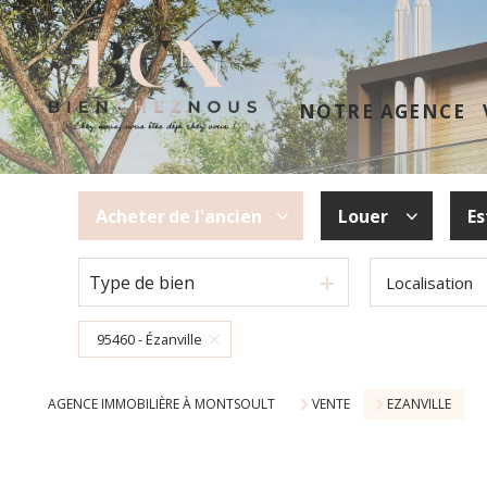
NOTRE AGENCE
Acheter
de l'ancien
Louer
Es
Type de bien
Localisation
De l'ancien
à l'année
95460 - Ézanville
AGENCE IMMOBILIÈRE À MONTSOULT
VENTE
EZANVILLE