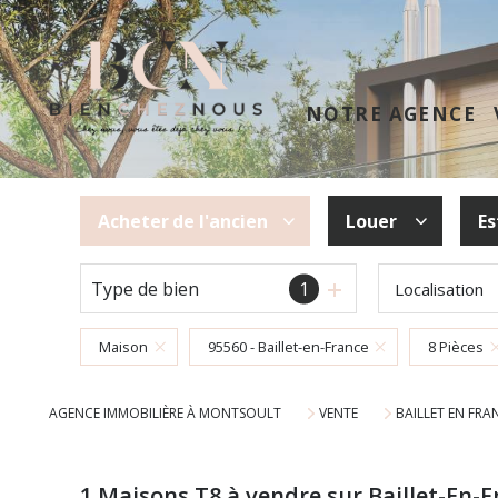
NOTRE AGENCE
Acheter
de l'ancien
Louer
Es
Type de bien
1
Localisation
De l'ancien
à l'année
Maison
95560 - Baillet-en-France
8 Pièces
AGENCE IMMOBILIÈRE À MONTSOULT
VENTE
BAILLET EN FRA
1
Maisons T8 à vendre sur Baillet-En-F