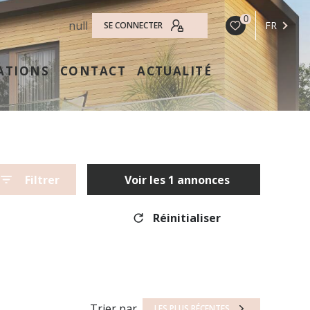
0
null
FR
SE CONNECTER
ATIONS
CONTACT
ACTUALITÉ
Filtrer
Voir les
1
annonces
Réinitialiser
Trier par
LES PLUS RÉCENTES