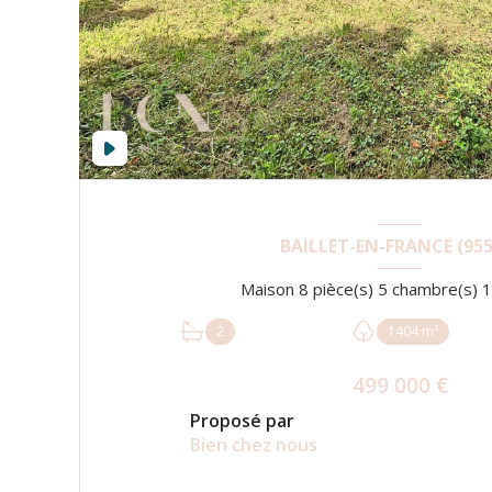
BAILLET-EN-FRANCE (955
2
1404 m²
499 000 €
Proposé par
Bien chez nous