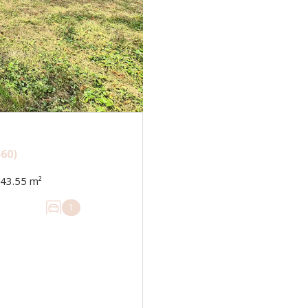
60)
Maison 8 pièce(s) 5 chambre(s) 143.55 m²
1