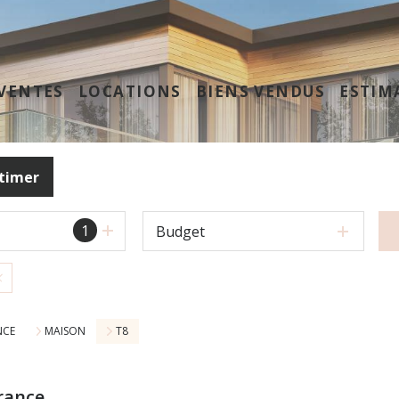
VENTES
LOCATIONS
BIENS VENDUS
ESTIM
timer
1
Budget
NCE
MAISON
T8
rance