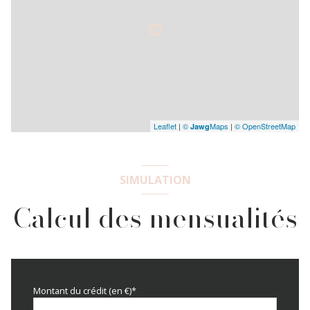
Leaflet
|
©
Maps
|
© OpenStreetMap
Jawg
SIMULATION
Calcul des mensualités
Montant du crédit (en €)*