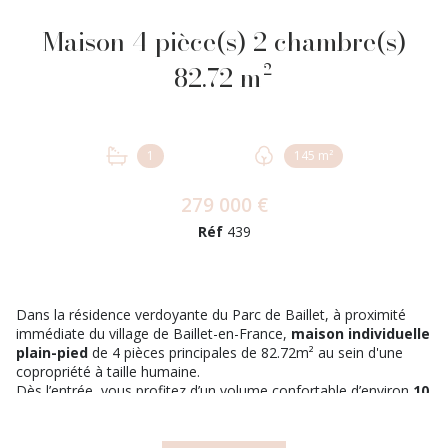
Maison 4 pièce(s) 2 chambre(s)
82.72 m²
1
145 m²
279 000 €
Réf
439
Dans la résidence verdoyante du Parc de Baillet, à proximité
immédiate du village de Baillet-en-France,
maison individuelle
plain-pied
de 4 pièces principales de 82.72m² au sein d'une
copropriété à taille humaine.
Dès l’entrée, vous profitez d’un volume confortable d’environ
10
m²
, rare et appréciable au quotidien. Le séjour en L offre un
espace de vie agréable, ouvert vers l’extérieur avec ses portes
fenetres donnant sur une loggia et un accès direct au jardin. La