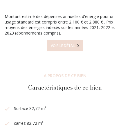
confort de plain-pied et le potentiel d’aménagement font de
cette maison une opportunité intéressante pour qui souhaite
s’installer dans un secteur calme, proche du coeur du village.
Montant estimé des dépenses annuelles d'énergie pour un
Numéro de dossier 439, ce bien vous est proposé au prix de
usage standard est compris entre 2 100 € et 2 880 € . Prix
279 000€ (honoraires charge vendeur). Pour toutes demandes
moyens des énergies indexés sur les années 2021, 2022 et
de visites, merci de contacter Mélanie au 07.82.63.52.95
2023 (abonnements compris).
Les informations sur les risques auxquels ce bien est exposé
VOIR LE DÉTAIL
sont disponibles sur le site
Géorisques
A PROPOS DE CE BIEN
Caractéristiques de ce bien
Surface 82,72 m²
carrez 82,72 m²