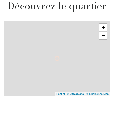
Découvrez le quartier
+
−
Leaflet
|
©
Maps
|
© OpenStreetMap
Jawg