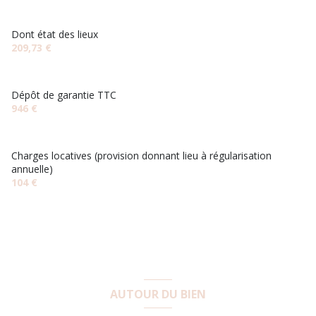
salle de bain
4.45 m²
balcon
WC
2.01 m²
Dont état des lieux
209,73 €
entrée
8.30 m²
accès handicapé
Dépôt de garantie TTC
946 €
Charges locatives (provision donnant lieu à régularisation
annuelle)
104 €
AUTOUR DU BIEN