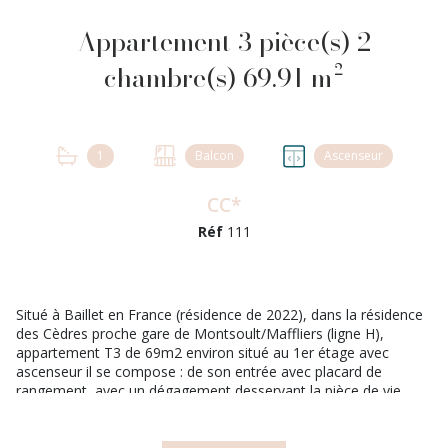
Appartement 3 pièce(s) 2
chambre(s) 69.91 m²
1
Balcon
Ascenseur
CC*
Réf
111
Situé à Baillet en France (résidence de 2022), dans la résidence
des Cèdres proche gare de Montsoult/Maffliers (ligne H),
appartement T3 de 69m2 environ situé au 1er étage avec
ascenseur il se compose : de son entrée avec placard de
rangement, avec un dégagement desservant la pièce de vie
avec un balcon avec une belle exposition, sa cuisine ouverte, sa
salle de bains, WC indépendant, et un second dégagement
amenant aux chambres (11 et 14m2) dont une avec placard, les