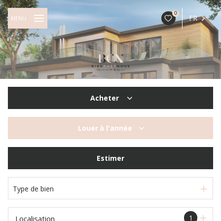
0
FR
MENU
Acheter
De l'ancien
Louer
à l'année
à l'année
Estimer
Type de bien
1
Localisation