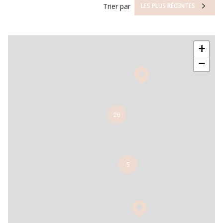
Trier par
LES PLUS RÉCENTES
+
−
26
5