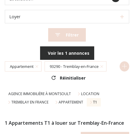
Loyer
Filtrer
Voir les
1
annonces
Appartement
93290 - Tremblay-en-France
Réinitialiser
1 Pièces
AGENCE IMMOBILIÈRE À MONTSOULT
LOCATION
TREMBLAY EN FRANCE
APPARTEMENT
T1
1
Appartements T1 à louer sur Tremblay-En-France