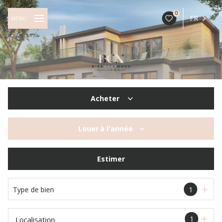
0
FR
MENU
Acheter
De l'ancien
Louer
à l'année
à l'année
Estimer
Type de bien
1
1
Localisation