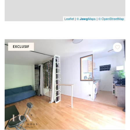
Leaflet
|
©
Maps
|
© OpenStreetMap
Jawg
EXCLUSIF