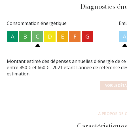
dossier, visite et rédaction contrat : 313.49 euros TTC - É
Diagnostics én
énérgétique de l'appartement, classe climat C/176, Class
renseignements, merci de contacter Mélanie, agent comm
07.82.63.52.95 ou l'agence BCN Bien Chez Nous au : 01.83
Consommation énergétique
Emi
Les informations sur les risques auxquels ce bien est ex
A
B
C
D
E
F
G
A
Montant estimé des dépenses annuelles d'énergie de ce
entre 450 € et 660 € . 2021 étant l'année de référence des 
estimation.
VOIR LE DÉTA
A PROPOS DE C
Caractéristiques