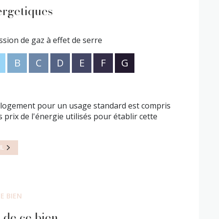
tat des lieux : 94.14€ euros TTC. Etiquette
ergetiques
e confort A/6 ; Numéro de dossier 431. Pour tous
ercial (EI) immatriculée au RSAC de Pontoise au
.93.60.50
ssion de gaz à effet de serre
posé sont disponibles sur le site
Géorisques
B
C
D
E
F
G
 logement pour un usage standard est compris
prix de l'énergie utilisés pour établir cette
IL
E BIEN
 de ce bien