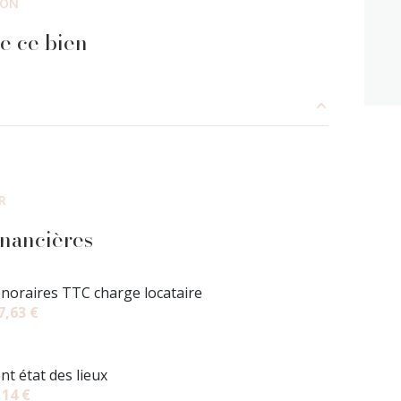
ION
e ce bien
3.38 m²
24.40 m²
R
3.29 m²
inancières
5.62 m²
noraires TTC charge locataire
7,63 €
nt état des lieux
,14 €