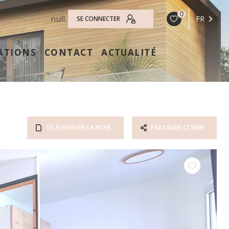
0
null
FR
SE CONNECTER
ATIONS
CONTACT
ACTUALITÉ
TÉLÉCHARGER LA FICHE
PARTAGER CE BIEN