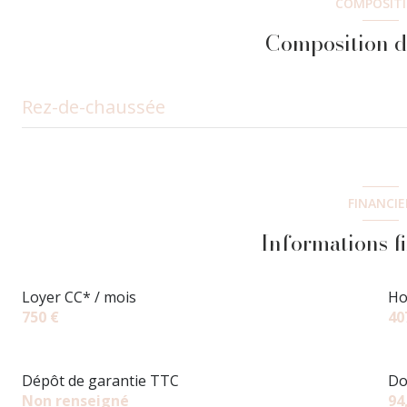
COMPOSIT
Composition d
Rez-de-chaussée
entrée
Sejour Cuisine
FINANCIE
salle de bain
Informations f
balcon
Loyer CC* / mois
Ho
750 €
40
Dépôt de garantie TTC
Do
Non renseigné
94