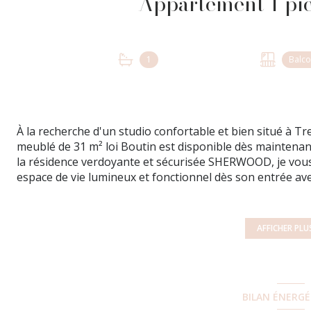
1
Balc
À la recherche d'un studio confortable et bien situé à T
meublé de 31 m² loi Boutin est disponible dès maintena
la résidence verdoyante et sécurisée SHERWOOD, je vous 
espace de vie lumineux et fonctionnel dès son entrée ave
pièce de vie lumineuse et sa cuisine équipée, sa salle de
à-vis, idéal pour profiter des journées ensoleillées. De 
souterrain, offrant sécurité et commodité.
AFFICHER PLU
Emplacement : Situé à proximité de toutes les commodité
des commerces, des transports en commun et des espace
Visite sur dossier uniquement avec solvabilité vérifi
Bail meublé (1 an) . Loyer Hors Charges : 677 euros. Pro
BILAN ÉNERG
comprises 750 euros Dépôt de garantie : 1354 euros Hono