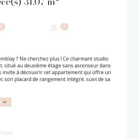
Appartement 1 pièce(s) 31.07 m²
on
1
remblay ? Ne cherchez plus ! Ce charmant studio
nt. situé au deuxième étage sans ascenseur dans
invite à découvrir cet appartement qui offre un
c son placard de rangement intégré, suivi de sa
 bain. Vous apprécierez son beau balcon sans vis-
plus, bénéficiez d'une place de stationnement en
S
s, ce studio est idéalement placé. Vous trouverez
s verts à quelques pas de chez vous.
ée.
visions sur charges : 73 euros. Loyer Charges
ÉTIQUE
raires. Charge Locataire : - Constitution