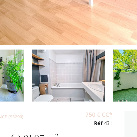
750 € CC*
CE (93290)
Réf
431