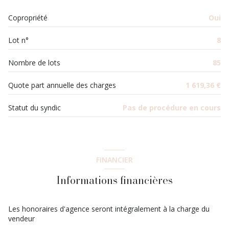
2 étage(s)
WC
1.23 m²
Copropriété
Oui
salon/sejour
18.69 m²
ascenseur
Lot n°
8
cuisine
8.91 m²
balcon
Nombre de lots
85
Quote part annuelle des charges
1 619,36 €
Statut du syndic
Pas de procédure en cours
FINANCIER
Informations financières
Les honoraires d'agence seront intégralement à la charge du
vendeur