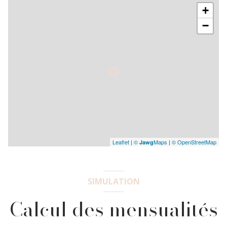
+
−
Leaflet
|
©
Maps
|
© OpenStreetMap
Jawg
SIMULATION
Calcul des mensualités