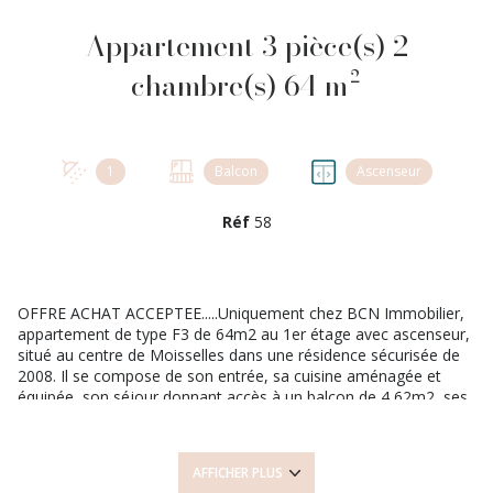
Appartement 3 pièce(s) 2
chambre(s) 64 m²
1
Balcon
Ascenseur
Réf
58
OFFRE ACHAT ACCEPTEE.....Uniquement chez BCN Immobilier,
appartement de type F3 de 64m2 au 1er étage avec ascenseur,
situé au centre de Moisselles dans une résidence sécurisée de
2008. Il se compose de son entrée, sa cuisine aménagée et
équipée, son séjour donnant accès à un balcon de 4,62m2, ses
deux chambres. Ce bien s'accompagne de 3 places de parking,
deux en sous sol dont une boxée et une aire de stationnement
en extérieur. L'agence BCN, vous propose ce bien au prix de
AFFICHER PLUS
227 000€ (honoraires à la charge du vendeur) vente d'un lot