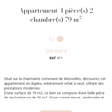
Appartement 4 pièce(s) 2
chambre(s) 79 m²
1
250 000 €
Réf
411
Situé sur la charmante commune de Moisselles, découvrez cet
appartement en duplex, entièrement refait à neuf, offrant des
prestations modernes.
D’une surface de 79 m2, ce bien se compose d’une belle pièce
de vie lumineuse de 30 m2, d’une cuisine neuve, aménagée et
fonctionnelle. Le duplex bénéficie de 2 espaces pouvant donner
lieu à une chambre d'enfant (8m² loi carrez) et chambre
d'appoint ou bureau en fonction de vos besoins. Vous