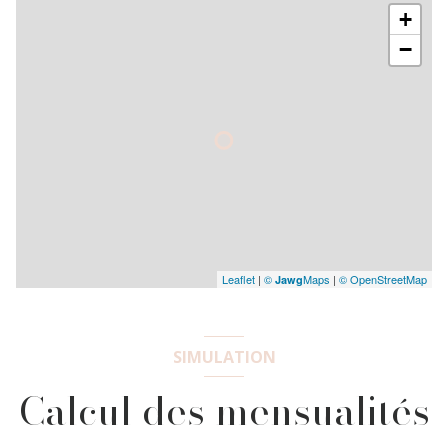
+
−
Leaflet
|
©
Maps
|
© OpenStreetMap
Jawg
SIMULATION
Calcul des mensualités