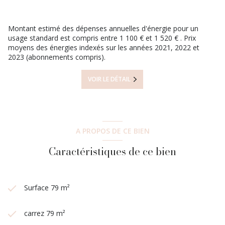
Les informations sur les risques auxquels ce bien est exposé
sont disponibles sur le site
Géorisques
Montant estimé des dépenses annuelles d'énergie pour un
usage standard est compris entre 1 100 € et 1 520 € . Prix
moyens des énergies indexés sur les années 2021, 2022 et
2023 (abonnements compris).
VOIR LE DÉTAIL
A PROPOS DE CE BIEN
Caractéristiques de ce bien
Surface 79 m²
carrez 79 m²