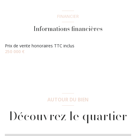
Pallier
2.95 m²
salon/sejour
30.59 m²
2 étage(s)
salle de bain
5.03 m²
FINANCIER
Degagement
2.70 m²
chambre
12.20 m²
Informations financières
interphone
chambre
7.39 m²
dressing
2.81 m²
chambre
8 m²
Prix de vente honoraires TTC inclus
250 000 €
AUTOUR DU BIEN
Découvrez le quartier