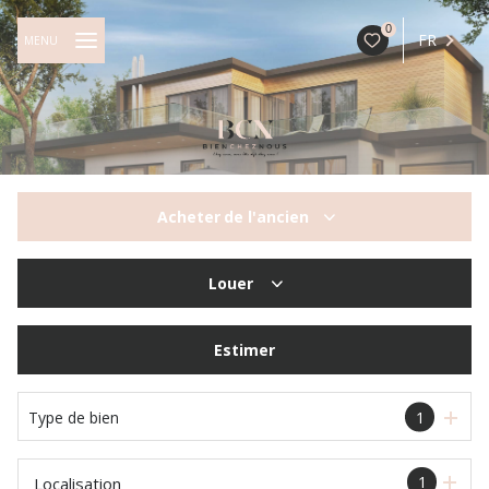
0
FR
MENU
Acheter
de l'ancien
De l'ancien
Louer
à l'année
Estimer
Type de bien
1
1
Localisation