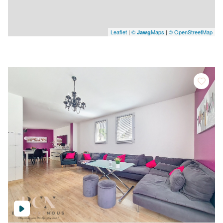
Leaflet
|
©
Maps
|
© OpenStreetMap
Jawg