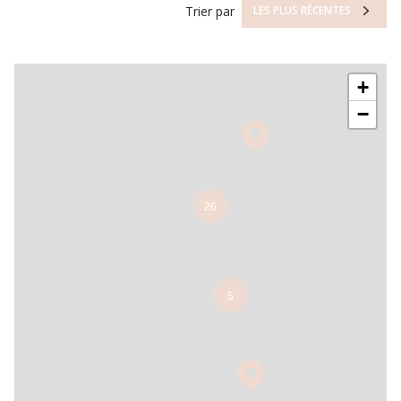
Trier par
LES PLUS RÉCENTES
+
−
26
5