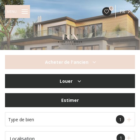
0
FR
MENU
Acheter
de l'ancien
De l'ancien
Louer
à l'année
Estimer
Type de bien
1
1
Localisation