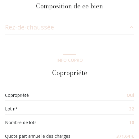
Composition de ce bien
Rez-de-chaussée
salon/sejour
12.32 m²
salle d'eau
2.51 m²
INFO COPRO
mezzanine
4.84 m²
Copropriété
Copropriété
Oui
Lot n°
32
Nombre de lots
10
Quote part annuelle des charges
371,64 €