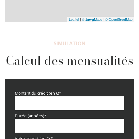
Leaflet
|
©
Maps
|
© OpenStreetMap
Jawg
SIMULATION
Calcul des mensualités
Montant du crédit (en €)*
Durée (années)*
Votre apport (en €) *