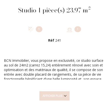
Studio 1 pièce(s) 23.97 m²
1
1
Réf
241
BCN Immobilier, vous propose en exclusivité, ce studio surface
au sol de 24m2 (carrez 15,24) entièrement rénové avec soin et
optimisation et des matériaux de qualité, il se compose de son
entrée avec double placard de rangements, de sa pièce de vie
fonctionnelle bénéficiant d’une belle luminosité et, son espace
cuisine élégant. Une salle d’eau et WC avec un espace nuit en
mezzanine. Vous cherdhez un pied à terre, ou à investir, il est
fait pour vous.
AFFICHER PLUS
Idéal pour investissement locatif ou première acquisition.
* Ses atouts : Aucun travaux à prévoir, du clef en mains,
ravalement du batiment réalisé en 2019