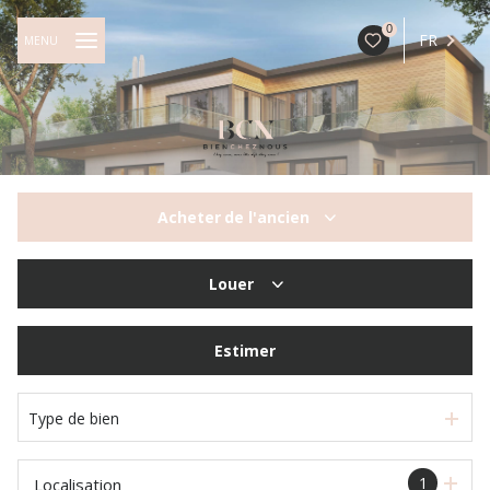
0
FR
MENU
Acheter
de l'ancien
De l'ancien
Louer
à l'année
Estimer
Type de bien
1
Localisation