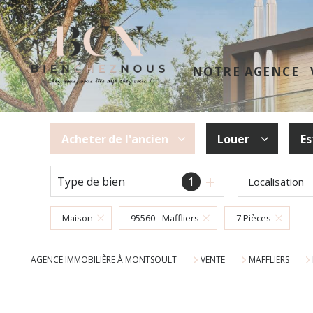
NOTRE AGENCE
Acheter
de l'ancien
Louer
Es
Type de bien
1
Localisation
De l'ancien
à l'année
Maison
95560 - Maffliers
7 Pièces
AGENCE IMMOBILIÈRE À MONTSOULT
VENTE
MAFFLIERS