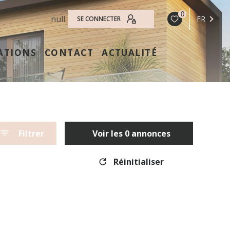
0
null
FR
SE CONNECTER
ATIONS
CONTACT
ACTUALITÉ
Filtrer
Voir les
0
annonces
Réinitialiser