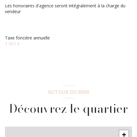
2 niveau(x)
cuisine
11.89 m²
Les honoraires d'agence seront intégralement à la charge du
vendeur
salle de bain
4.25 m²
terrasse
WC
1.12 m²
arboré
Degagement
0.73 m²
Taxe foncière annuelle
1 331 €
chambre
24 m²
AUTOUR DU BIEN
Découvrez le quartier
+