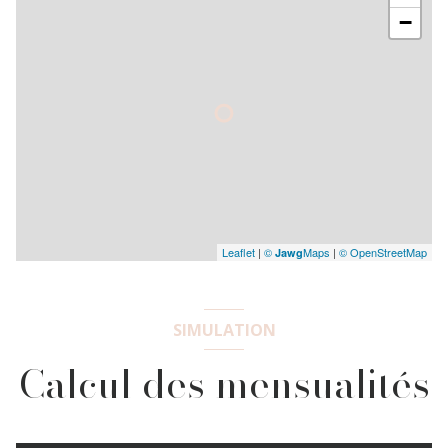
−
Leaflet
|
©
Maps
|
© OpenStreetMap
Jawg
SIMULATION
Calcul des mensualités