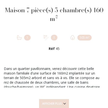
Maison 7 pièce(s) 5 chambre(s) 160
m²
1
1
505 m²
Réf
45
Dans un quartier pavillonnaire, venez découvrir cette belle
maison familiale d'une surface de 160m2 implantée sur un
terrain de 505m2 arboré et sans vis à vis. Elle se compose au
rez de chaussée de deux chambres, une salle de bains
(douche/baignoire), un WC indépendant. Une cuisine dinatoire
aménagée et équipée ouverte sur un grand espace de vie
lumineux avec accès sur terrasse. A l'étage le palier dessert
deux chambres, un dressing, une suite parentale, une salle
AFFICHER PLUS
d'eau, un WC. Un garage attenant avec deux places de