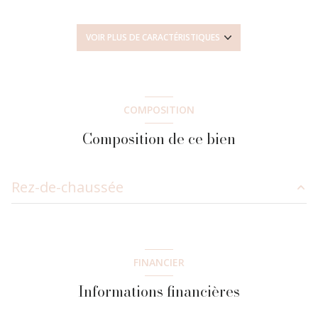
5 chambre(s)
VOIR PLUS DE CARACTÉRISTIQUES
1 salle(s) de bain
1 salle(s) d'eau
COMPOSITION
Composition de ce bien
construit en 1998
cuisine américaine (équipée)
Rez-de-chaussée
1 garage(s)
entrée
6.69 m²
2 parking(s)
salon/sejour
37.32 m²
FINANCIER
chambre
9 m²
exposition Est-Ouest
Informations financières
chambre
12.31 m²