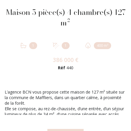
Maison 5 pièce(s) 4 chambre(s) 127
m²
1
1
400 m²
386 000 €
Réf
440
L’agence BCN vous propose cette maison de 127 m² située sur
la commune de Maffliers, dans un quartier calme, à proximité
de la forêt.
Elle se compose, au rez-de-chaussée, d’une entrée, d’un séjour
lumineux de plus de 34 m², d’une cuisine séparée avec accès
direct à une terrasse exposée plein ouest, ainsi que d’une
chambre.
À l’étage, vous trouverez trois chambres, dont une suite