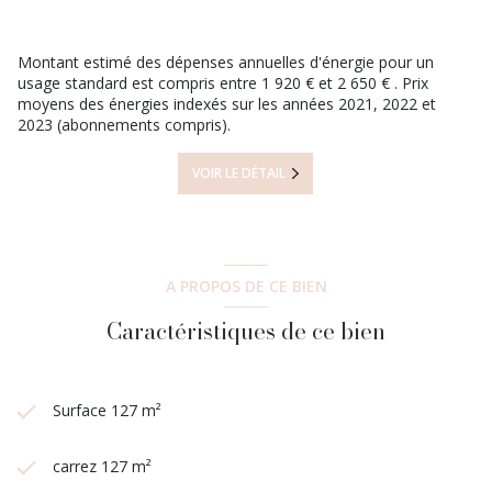
Pour toute demande de visite, contactez Carole au
07 61 66 03
06
.
Numéro de dossier : 440
Montant estimé des dépenses annuelles d'énergie pour un
usage standard est compris entre 1 920 € et 2 650 € . Prix
moyens des énergies indexés sur les années 2021, 2022 et
2023 (abonnements compris).
VOIR LE DÉTAIL
A PROPOS DE CE BIEN
Caractéristiques de ce bien
Surface 127 m²
carrez 127 m²