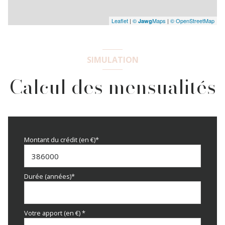
Leaflet
|
©
Maps
|
© OpenStreetMap
Jawg
SIMULATION
Calcul des mensualités
Montant du crédit (en €)*
Durée (années)*
Votre apport (en €) *