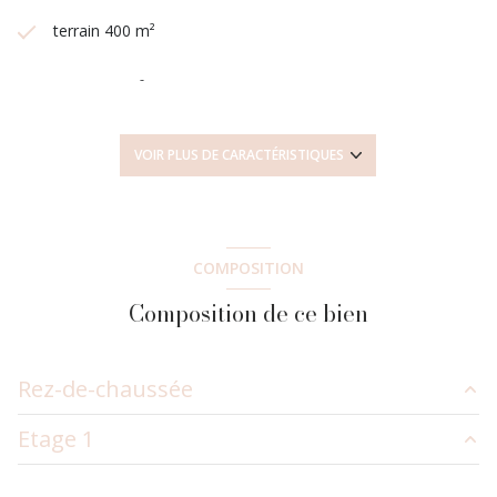
terrain 400 m²
séjour 34 m²
4 chambre(s)
VOIR PLUS DE CARACTÉRISTIQUES
1 salle(s) de bain
1 salle(s) d'eau
COMPOSITION
Composition de ce bien
construit en 1995
cuisine séparée
Rez-de-chaussée
Chauffage individuel : radiateur (gaz de ville)
Etage 1
chambre
10.57 m²
1 garage(s)
cuisine
11.30 m²