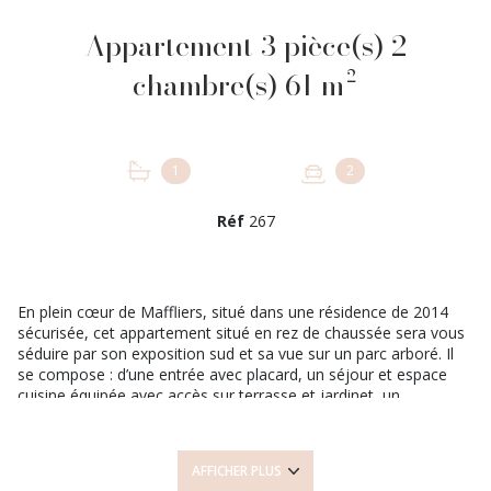
Appartement 3 pièce(s) 2
chambre(s) 61 m²
1
2
Réf
267
En plein cœur de Maffliers, situé dans une résidence de 2014
sécurisée, cet appartement situé en rez de chaussée sera vous
séduire par son exposition sud et sa vue sur un parc arboré. Il
se compose : d’une entrée avec placard, un séjour et espace
cuisine équipée avec accès sur terrasse et jardinet, un
dégagement dessert l’espace nuit desservant deux chambres,
une salle de bains, un WC. Deux places de parking en souterrain
complètent ce bien.
AFFICHER PLUS
-ON AIME … Sa distribution, son orientation et le calme, son