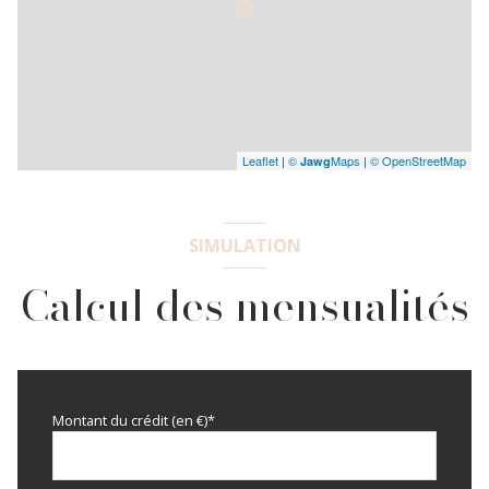
Leaflet
|
©
Maps
|
© OpenStreetMap
Jawg
SIMULATION
Calcul des mensualités
Montant du crédit (en €)*