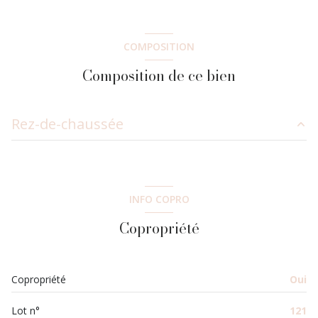
COMPOSITION
Composition de ce bien
Rez-de-chaussée
entrée
3.27 m²
Degagement
2.67 m²
INFO COPRO
chambre
9 m²
Copropriété
chambre
12.40 m²
salle de bain
4.15 m²
Copropriété
Oui
WC
2.09 m²
Lot n°
121