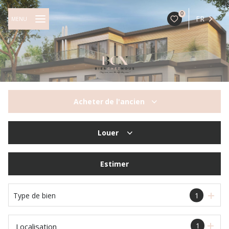
0
FR
MENU
Acheter
de l'ancien
De l'ancien
Louer
à l'année
Estimer
Type de bien
1
1
Localisation