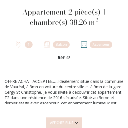
Appartement 2 pièce(s) 1
chambre(s) 38.26 m²
1
Balcon
Ascenseur
Réf
48
OFFRE ACHAT ACCEPTEE.......Idéalement situé dans la commune
de Vauréal, à 3mn en voiture du centre ville et à 9mn de la gare
Cergy St Christophe, je vous invite à découvrir cet appartement
T2 dans une résidence de 2016 sécurisée. Situé au 3eme et
dernier étage avec ascenceur, cet appartement lumineux est
composé de son séjour ouvert sur la cuisine qui reste
aménagée et équipée, un balcon exposé est pour profiter
pleinement d'un exterieur, vous avez une chambre, salle d'eau
AFFICHER PLUS
et wc. Le bien est complété par une place de parking en