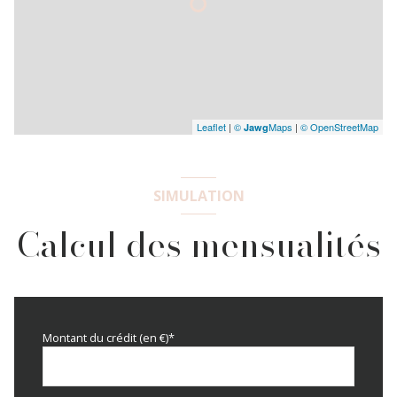
Leaflet
|
©
Maps
|
© OpenStreetMap
Jawg
SIMULATION
Calcul des mensualités
Montant du crédit (en €)*