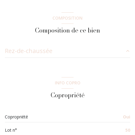
COMPOSITION
Composition de ce bien
Rez-de-chaussée
salon/sejour
22.26 m²
chambre
11.73 m²
INFO COPRO
salle d'eau
4.27 m²
Copropriété
Copropriété
Oui
Lot n°
50