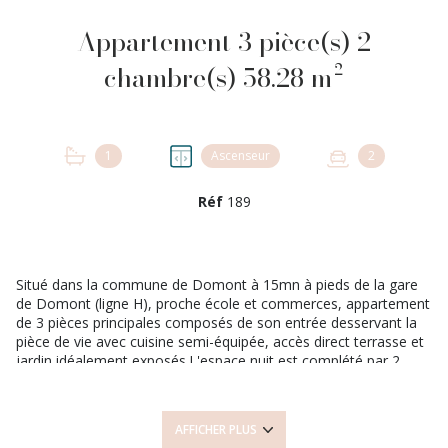
Appartement 3 pièce(s) 2
chambre(s) 58.28 m²
1
Ascenseur
2
Réf
189
Situé dans la commune de Domont à 15mn à pieds de la gare
de Domont (ligne H), proche école et commerces, appartement
de 3 pièces principales composés de son entrée desservant la
pièce de vie avec cuisine semi-équipée, accès direct terrasse et
jardin idéalement exposés.L'espace nuit est complété par 2
chambres, 1 salle de bains avec coin buanderie, wc avec placard
de rangement. Cet appartement est tres lumineux au sein d'une
résidence sécurisée. Pour votre stationnement vous bénéficiez
AFFICHER PLUS
de 2 paces en enfilade en sous sol. BCN vous propose ce bien