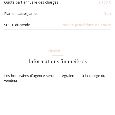
terrasse
Quote part annuelle des charges
2 100 €
Plan de sauvegarde
Non
interphone
Statut du syndic
Pas de procédure en cours
accès handicapé
FINANCIER
Informations financières
Les honoraires d'agence seront intégralement à la charge du
vendeur