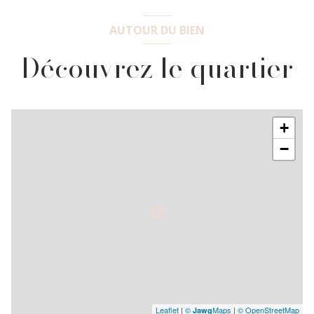
AUTOUR DU BIEN
Découvrez le quartier
+
−
Leaflet
|
©
Maps
|
© OpenStreetMap
Jawg