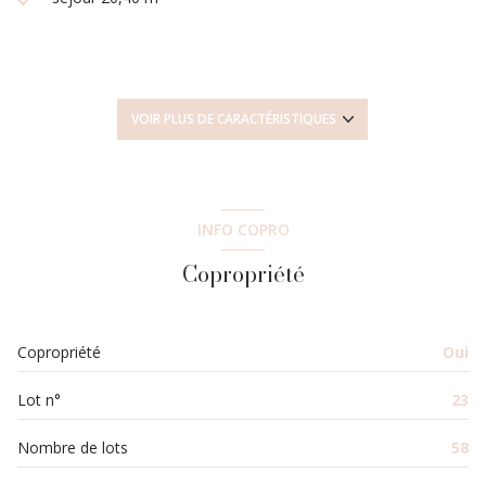
2 chambre(s)
1 salle(s) de bain
VOIR PLUS DE CARACTÉRISTIQUES
construit en 2015
cuisine américaine (semi-équipée)
INFO COPRO
Copropriété
Chauffage collectif : au sol (autre)
exposition Sud
Copropriété
Oui
2 étage(s)
Lot n°
23
ascenseur
Nombre de lots
58