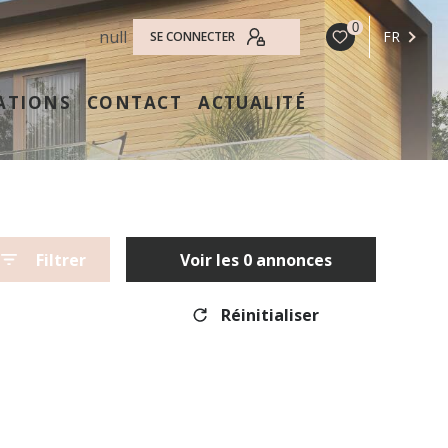
0
null
FR
SE CONNECTER
ATIONS
CONTACT
ACTUALITÉ
Filtrer
Voir les
0
annonces
Réinitialiser