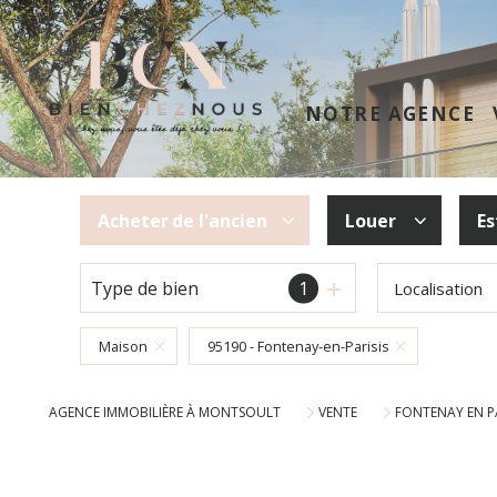
NOTRE AGENCE
Acheter
de l'ancien
Louer
Es
Type de bien
1
Localisation
De l'ancien
à l'année
Maison
95190 - Fontenay-en-Parisis
AGENCE IMMOBILIÈRE À MONTSOULT
VENTE
FONTENAY EN PA