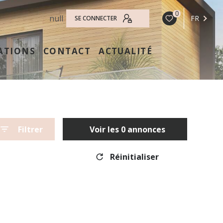
0
null
FR
SE CONNECTER
ATIONS
CONTACT
ACTUALITÉ
Filtrer
Voir les
0
annonces
Réinitialiser