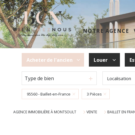
NOTRE AGENCE
Acheter
de l'ancien
Louer
Es
Type de bien
Localisation
De l'ancien
à l'année
95560 - Baillet-en-France
3 Pièces
AGENCE IMMOBILIÈRE À MONTSOULT
VENTE
BAILLET EN FRA