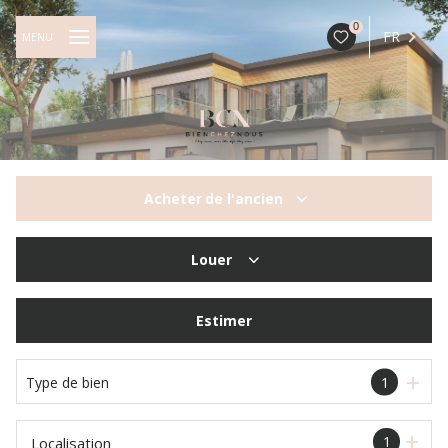
0
FR
MENU
Acheter
de l'ancien
De l'ancien
Louer
à l'année
Estimer
Type de bien
1
1
Localisation