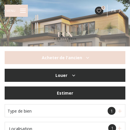
0
FR
MENU
Acheter
de l'ancien
De l'ancien
Louer
à l'année
Estimer
Type de bien
1
1
Localisation