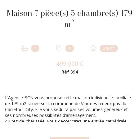
Maison 7 pièce(s) 5 chambre(s) 179
m²
1
1
519 m²
499 000 €
Réf
394
L’
Agence BCN
vous propose cette maison individuelle familiale
de 179 m2 située sur la commune de
Viarmes à deux pas du
Carrefour City.
Elle vous séduira par ses volumes généreux et
ses nombreuses possibilités d’aménagement.
Au rez-de-chaussée, vous découvrirez une entrée cathédrale
offrant un véritable cachet, un séjour double de plus de 30 m²
avec poêle à granulés, une cuisine dinatoire entièrement
équipée de 30 m2, un cellier, un garage pouvant accueillir deux