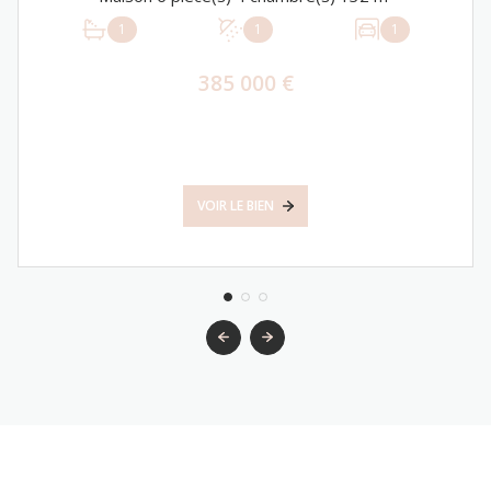
1
1
1
385 000 €
VOIR LE BIEN