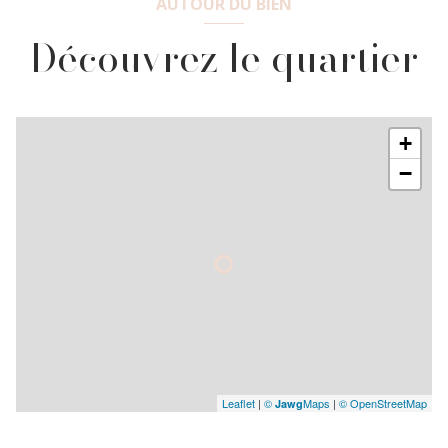
AUTOUR DU BIEN
Découvrez le quartier
+
−
Leaflet
|
©
Maps
|
© OpenStreetMap
Jawg