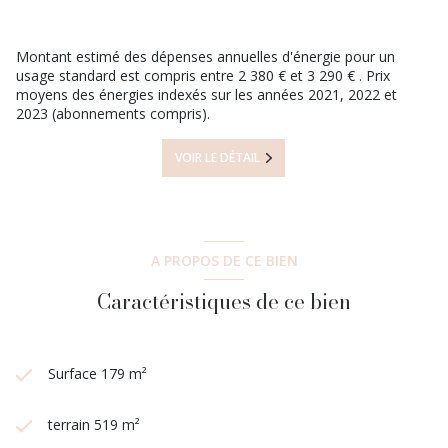
394.
Pour tous renseignements, merci de contacter Justine (EI)
immatriculée au RSAC de Pontoise numéro 978 975 837 au :
Montant estimé des dépenses annuelles d'énergie pour un
07.60.58.06.19 ou l'agence : 01.83.93.60.50
usage standard est compris entre 2 380 € et 3 290 € . Prix
moyens des énergies indexés sur les années 2021, 2022 et
Les informations sur les risques auxquels ce bien est exposé
2023 (abonnements compris).
sont disponibles sur le site
Géorisques
VOIR LE DÉTAIL
A PROPOS DE CE BIEN
Caractéristiques de ce bien
Surface 179 m²
terrain 519 m²