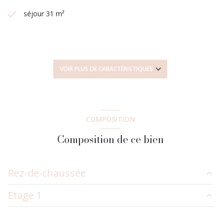
séjour 31 m²
5 chambre(s)
1 salle(s) de bain
VOIR PLUS DE CARACTÉRISTIQUES
1 salle(s) d'eau
construit en 1992
COMPOSITION
Composition de ce bien
cuisine américaine (équipée)
Chauffage individuel : radiateur (pompe à chaleur)
Rez-de-chaussée
2 garage(s)
Etage 1
entrée
10.09 m²
exposition Sud
salon/sejour
30.78 m²