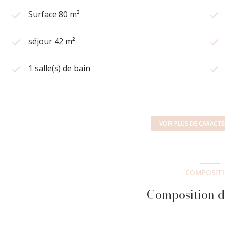
Surface 80 m²
séjour 42 m²
1 salle(s) de bain
cuisine américaine (équipée)
1 côté(s) mitoyen(s)
VOIR PLUS DE CARACTÉ
terrasse
COMPOSIT
accès handicapé
Composition d