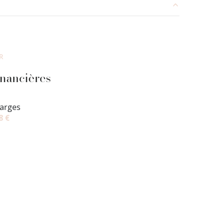
9.62 m²
9.25 m²
R
10 m²
inancières
42 m²
arges
3.7 m²
8 €