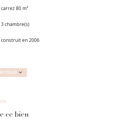
carrez 80 m²
3 chambre(s)
construit en 2006
1 garage(s)
vue Forêt
RISTIQUES
interphone
ION
e ce bien