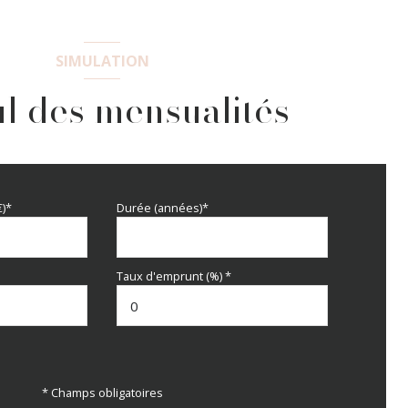
SIMULATION
l des mensualités
€)*
Durée (années)*
Taux d'emprunt (%) *
* Champs obligatoires