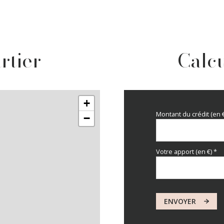
rtier
Calcu
+
Montant du crédit (en 
−
Votre apport (en €) *
ENVOYER