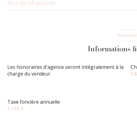
Rez-de-chaussée
chambre
chambre
FINANCIE
chambre
Informations f
salon/sejour
Les honoraires d'agence seront intégralement à la
Ch
salle de bain
charge du vendeur
14
Taxe foncière annuelle
1 161 €