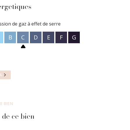
ergetiques
ssion de gaz à effet de serre
B
C
D
E
F
G
IL
E BIEN
 de ce bien