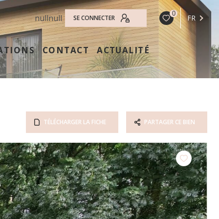
0
null
null
FR
SE CONNECTER
ATIONS
CONTACT
ACTUALITÉ
TÉLÉCHARGER LA FICHE
PARTAGER CE BIEN