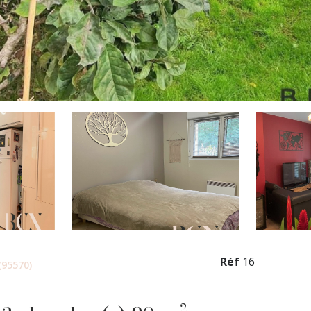
Réf
16
95570)