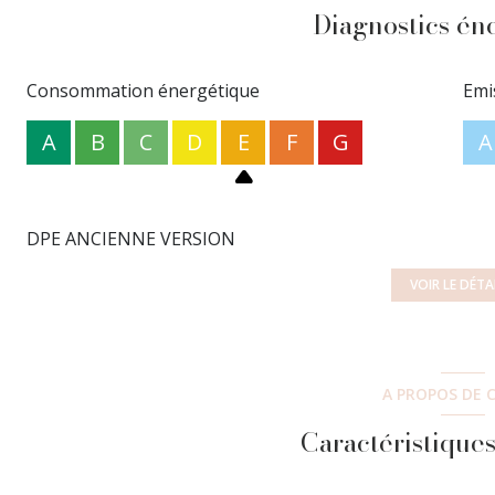
Diagnostics én
Consommation énergétique
Emi
A
B
C
D
E
F
G
A
DPE ANCIENNE VERSION
VOIR LE DÉTA
A PROPOS DE C
Caractéristiques