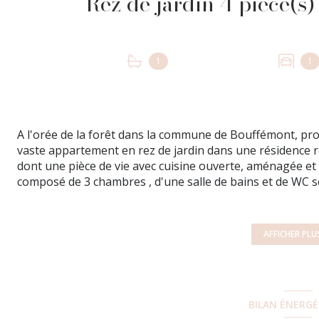
1
1
A l'orée de la forêt dans la commune de Bouffémont, proch
vaste appartement en rez de jardin dans une résidence 
dont une pièce de vie avec cuisine ouverte, aménagée et 
composé de 3 chambres , d'une salle de bains et de WC s
son jardin de plus de 600m2 idéalement exposé et sa te
votre sationnement et votre stockage, vous bénéficiez d
extérieure. Ce bien est en bon état général. Pas de pro
AFFICHER PLU
de lot principal 1. Cet appartement est proposé au prix 
charge vendeur) Ref annonce: 16. Pour tous renseign
Carole agent immobilier au 07 61 66 03 06 ou au 01 83 9
BILAN ÉNERG
Les informations sur les risques auxquels ce bien est ex