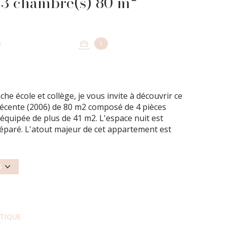
Rez de jardin 4 pièce(s) 3 chambre(s) 80 m²
1
e école et collège, je vous invite à découvrir ce
récente (2006) de 80 m2 composé de 4 pièces
équipée de plus de 41 m2. L'espace nuit est
éparé. L'atout majeur de cet appartement est
rrasse pour profiter de moments conviviaux. Pour
'un box fermé et d'une place de parking
cédure en cours. DPE D (230)/GES C (12) Nombre
S
de 318725 euros frais d'agence inclus (honoraires
emens complémentaires, contactez Mme HILARION
3 60 50
ÉTIQUE
posé sont disponibles sur le site
Géorisques