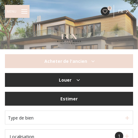
0
FR
MENU
Acheter
de l'ancien
De l'ancien
Louer
à l'année
Estimer
Type de bien
1
Localisation