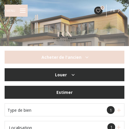
0
FR
MENU
Acheter
de l'ancien
De l'ancien
Louer
à l'année
Estimer
Type de bien
1
1
Localisation