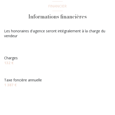
ascenseur
salle de bain
5.4 m²
FINANCIER
cuisine
4.78 m²
chambre
9.72 m²
Informations financières
balcon
chambre
11.39 m²
interphone
chambre
8.72 m²
Les honoraires d'agence seront intégralement à la charge du
vendeur
dressing
0.58 m²
Charges
132 €
Taxe foncière annuelle
1 387 €