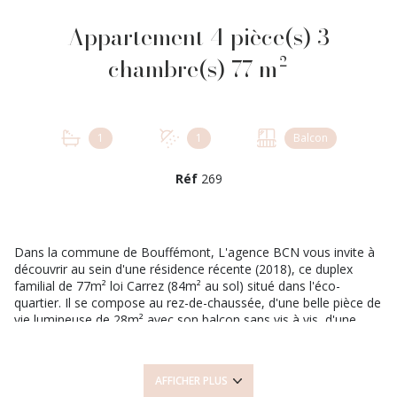
Appartement 4 pièce(s) 3
chambre(s) 77 m²
1
1
Balcon
Réf
269
Dans la commune de Bouffémont, L'agence BCN vous invite à
découvrir au sein d'une résidence récente (2018), ce duplex
familial de 77m² loi Carrez (84m² au sol) situé dans l'éco-
quartier. Il se compose au rez-de-chaussée, d'une belle pièce de
vie lumineuse de 28m² avec son balcon sans vis à vis, d'une
cuisine aménagée et équipée, d'une salle d'eau avec WC et d'un
placard de rangement. À l'étage un palier dessert l’espace nuit
avec ses trois chambres (et leur rangement), une salle de bain
AFFICHER PLUS
avec WC. Deux places de stationnement en souterrain viennent