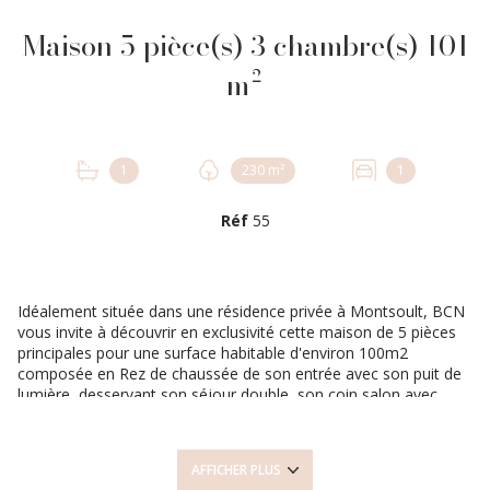
Maison 5 pièce(s) 3 chambre(s) 101
m²
1
230 m²
1
Réf
55
Idéalement située dans une résidence privée à Montsoult, BCN
vous invite à découvrir en exclusivité cette maison de 5 pièces
principales pour une surface habitable d'environ 100m2
composée en Rez de chaussée de son entrée avec son puit de
lumière, desservant son séjour double, son coin salon avec
cheminée et son espace dinatoire, la cuisine aménagée et
équipée, un WC avec lave mains et un cellier. A l'étage son palier
avec rangements dessert trois chambres, un espace bureau, un
AFFICHER PLUS
WC et une salle d'eau. Son jardin joliment arboré et accessible