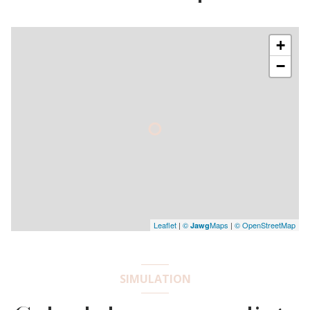
+
−
Leaflet
|
©
Maps
|
© OpenStreetMap
Jawg
SIMULATION