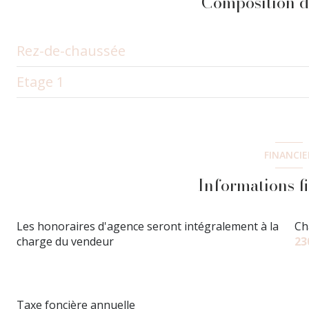
Composition d
Rez-de-chaussée
Etage 1
salon/sejour
chambre
chambre
dressing
chambre
FINANCIE
salle d'eau
chambre
Informations f
WC
salle de bain
cuisine
Les honoraires d'agence seront intégralement à la
Ch
charge du vendeur
23
Taxe foncière annuelle