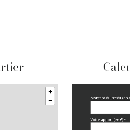
rtier
Calcu
+
Montant du crédit (en 
−
Votre apport (en €) *