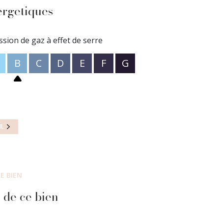
ner de plain pied, 4 chambres dont 1 suite
ergetiques
ent energétique
 ENERGIE B indice 90 et classe CLIMAT B indice 10,
€ par an. Ce bien vous est proposé par BCN au
ssion de gaz à effet de serre
 de dossier 170. Pour toutes demandes de
Pontoise 811150069 au 07.82.63.52.95 ou à
B
C
D
E
F
G
posé sont disponibles sur le site
Géorisques
IL
E BIEN
 de ce bien