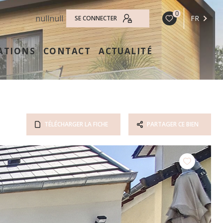
0
null
null
FR
SE CONNECTER
ATIONS
CONTACT
ACTUALITÉ
TÉLÉCHARGER LA FICHE
PARTAGER CE BIEN