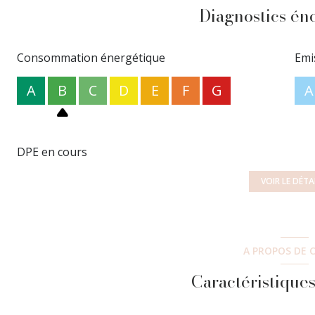
Ses atouts
: emplacement, maison de 2020, on peut rayon
Diagnostics én
parentale, une dépendance, du rangement, bon classem
Information d'affichage énergétique sur ce bien : classe
montant des dépenses énergétiques entre 690 € et 980 
Consommation énergétique
Emi
prix de 449 000€ (honoraire charge vendeur). Le numéro
visites, contactez Mélanie (EI) immatriculée au RSAC de 
A
B
C
D
E
F
G
A
l'agence au 01.83.93.60.50.
Les informations sur les risques auxquels ce bien est ex
DPE en cours
VOIR LE DÉTA
A PROPOS DE C
Caractéristiques