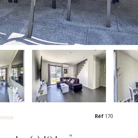
Réf
170
95560)