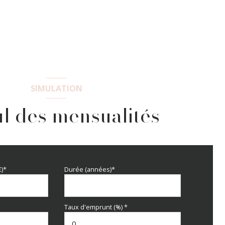
SIMULATION
l des mensualités
€)*
Durée (années)*
Taux d'emprunt (%) *