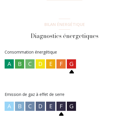
edifié sur une parcelle de terrain de 539m2 clos. Double vitrage,
volet roulant électrique et volet roulant manuel, 4 chambres
dont 2 de plain pied. L'agence BCN propose ce bien au prix de
410 000 euros (honoraires charge vendeur).
BILAN ÉNERGÉTIQUE
Diagnostics énergetiques
Consommation énergétique
A
B
C
D
E
F
G
Emission de gaz à effet de serre
A
B
C
D
E
F
G