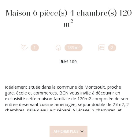
Maison 6 pièce(s) 4 chambre(s) 120
m²
1
539 m²
2
Réf
109
Idéalement située dans la commune de Montsoult, proche
gare, école et commerces, BCN vous invite à découvrir en
exclusivité cette maison familiale de 120m2 composée de son
entrée deservant cuisine aménagée, séjour double de 27m2, 2
chambres, salle d'eau, wc séparé. A l'étage, 2 chambres, et
possibilité d'extension de pièces annexes. La maison est
complétée par un sous sol total avec buanderie, chaufferie et
garage de 27m2 et une cave complémentaire. DPE nouvelle
AFFICHER PLUS
version, classe climat G/464 et classe confort F/94. Le tout