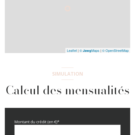
Leaflet
|
©
Maps
|
© OpenStreetMap
Jawg
SIMULATION
Calcul des mensualités
Montant du crédit (en €)*