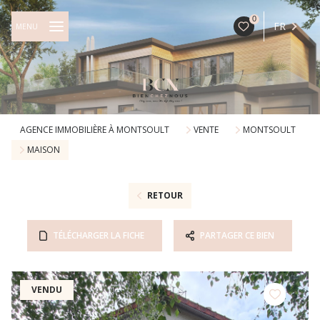
0
FR
MENU
AGENCE IMMOBILIÈRE À MONTSOULT
VENTE
MONTSOULT
MAISON
RETOUR
TÉLÉCHARGER LA FICHE
PARTAGER CE BIEN
VENDU