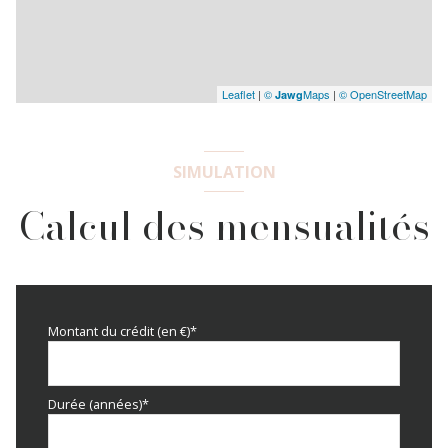
Leaflet
|
©
Maps
|
© OpenStreetMap
Jawg
SIMULATION
Calcul des mensualités
Montant du crédit (en €)*
Durée (années)*