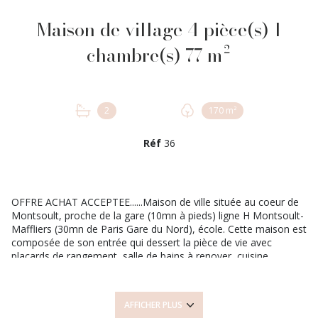
Maison de village 4 pièce(s) 1
chambre(s) 77 m²
2
170 m²
Réf
36
OFFRE ACHAT ACCEPTEE......Maison de ville située au coeur de
Montsoult, proche de la gare (10mn à pieds) ligne H Montsoult-
Maffliers (30mn de Paris Gare du Nord), école. Cette maison est
composée de son entrée qui dessert la pièce de vie avec
placards de rangement, salle de bains à renover, cuisine
aménagée et équipée récente, buanderie,chaufferie. A l'étage,
une chambre, un bureau, salle de bains neuve, wc séparé. Les
combles sont aménageables (eau et electricité dejà en place).
AFFICHER PLUS
Cette maison atypique offre des possibilités, des travaux sont à