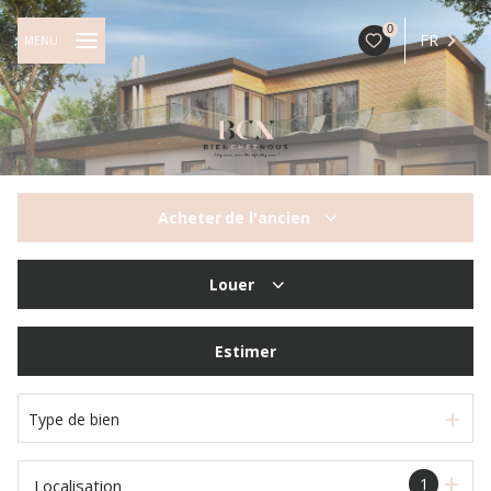
0
FR
MENU
Acheter
de l'ancien
De l'ancien
Louer
à l'année
Estimer
Type de bien
1
Localisation