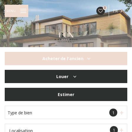
0
FR
MENU
Acheter
de l'ancien
De l'ancien
Louer
à l'année
Estimer
Type de bien
1
1
Localisation