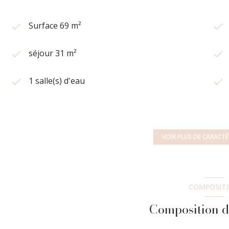
Surface 69 m²
séjour 31 m²
1 salle(s) d'eau
cuisine séparée (semi-équipée)
1 parking(s)
VOIR PLUS DE CARACTÉ
3 étage(s)
COMPOSIT
balcon
Composition d
quartier Clottins