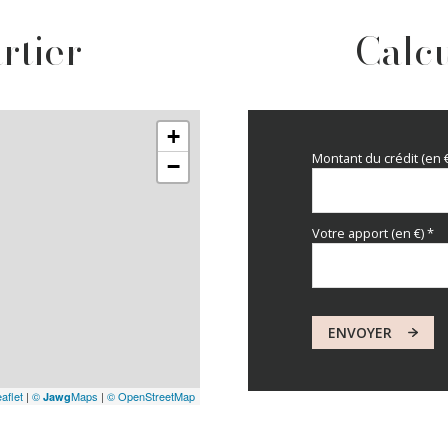
rtier
Calcu
+
Montant du crédit (en 
−
Votre apport (en €) *
ENVOYER
aflet
|
©
Maps
|
© OpenStreetMap
Jawg