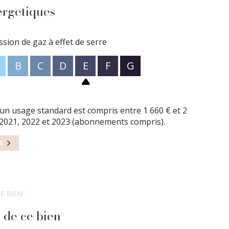
ergetiques
posé sont disponibles sur le site
Géorisques
ssion de gaz à effet de serre
B
C
D
E
F
G
n usage standard est compris entre 1 660 € et 2
 2021, 2022 et 2023 (abonnements compris).
IL
E BIEN
 de ce bien