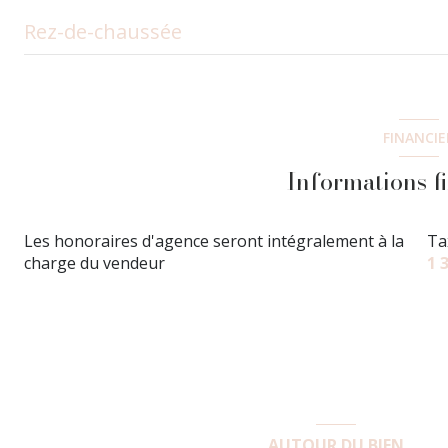
Rez-de-chaussée
entrée
salon/sejour
FINANCIE
cuisine
Informations f
chambre
Les honoraires d'agence seront intégralement à la
Ta
chambre
charge du vendeur
1 
salle d'eau
WC
AUTOUR DU BIEN