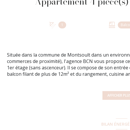
1
Balc
Située dans la commune de Montsoult dans un environn
commerces de proximité), l'agence BCN vous propose cet
1er étage (sans ascenceur). Il se compose de son entrée 
balcon filant de plus de 12m² et du rangement, cuisine 
balcon privé. Du rangement vous attend dans le couloir,
séparé. L'appartement bénéficie d'une place de stationn
Ses atouts: emplacement, luminosité, double vitrage,
AFFICHER PLU
vie.
Ce bien vous est proposé au prix de 170 000 € (honoraires
procédure en cours. Charges de copropriété de 3500 euro
énergétique de l'appartement : Classe confort E/294 et c
BILAN ÉNERG
plus d'informations ou pour planifier une visite, n'hésit