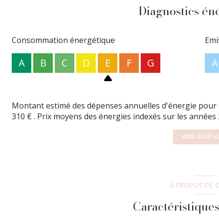
l'agence au 01.83.93.60.50
Diagnostics én
Les informations sur les risques auxquels ce bien est ex
Consommation énergétique
Emi
A
B
C
D
E
F
G
A
Montant estimé des dépenses annuelles d'énergie pour u
310 € . Prix moyens des énergies indexés sur les années
VOIR LE DÉTA
A PROPOS DE C
Caractéristiques