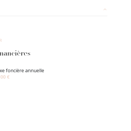
6.84 m²
31 m²
R
7.49 m²
inancières
10.64 m²
xe foncière annuelle
9.33 m²
300 €
2.5 m²
1.08 m²