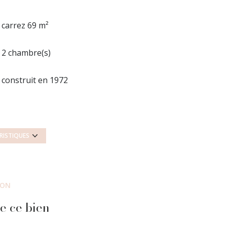
carrez 69 m²
2 chambre(s)
construit en 1972
Chauffage collectif : au sol (autre)
1er étage
RISTIQUES
cave
ION
interphone
e ce bien