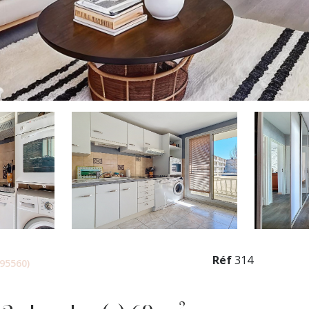
Réf
314
95560)