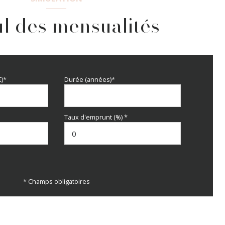
l des mensualités
€)*
Durée (années)*
Taux d'emprunt (%) *
* Champs obligatoires