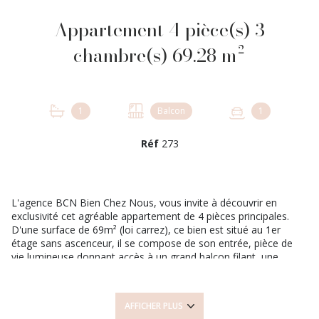
Appartement 4 pièce(s) 3
chambre(s) 69.28 m²
1
Balcon
1
Réf
273
L'agence BCN Bien Chez Nous, vous invite à découvrir en
exclusivité cet agréable appartement de 4 pièces principales.
D'une surface de 69m² (loi carrez), ce bien est situé au 1er
étage sans ascenceur, il se compose de son entrée, pièce de
vie lumineuse donnant accès à un grand balcon filant, une
cuisine séparée et son balcon privé. Pour l'espace nuit, vous
avez 3 chambres dont une de +12m² et son balcon, une salle de
bains, wc séparé. Un grand linéaire de placards intégrés vous
AFFICHER PLUS
offre de nombreux rangements. Le bien est complété par une