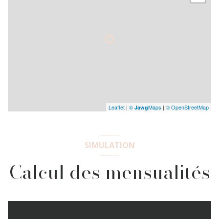
Leaflet
|
©
Maps
|
© OpenStreetMap
Jawg
SIMULATION
Calcul des mensualités