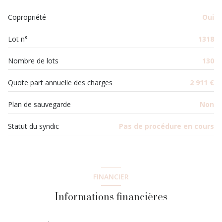
cave
chambre
9.53 m²
Copropriété
Oui
chambre
10.46 m²
balcon
Lot n°
1318
salle de bain
2.82 m²
interphone
WC
0.98 m²
Nombre de lots
130
quartier Clottins
Quote part annuelle des charges
2 911 €
Plan de sauvegarde
Non
Statut du syndic
Pas de procédure en cours
FINANCIER
Informations financières