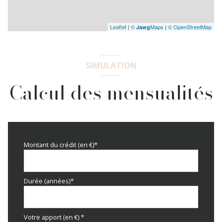
Leaflet
|
©
Maps
|
© OpenStreetMap
Jawg
SIMULATION
Calcul des mensualités
Montant du crédit (en €)*
Durée (années)*
Votre apport (en €) *