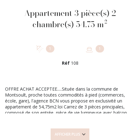
Appartement 3 pièce(s) 2
chambre(s) 54.75 m²
1
1
Réf
108
OFFRE ACHAT ACCEPTEE.....Située dans la commune de
Montsoult, proche toutes commodités à pied (commerces,
école, gare), l'agence BCN vous propose en exclusivité un
appartement de 54,75m2 loi Carrez de 3 pièces principales,
composé de son entrée, pièce de vie lumineuse avec balcon,
cuisine séparée aménagée avec balcon, 2 chambres, salle
d'eau, wc séparé et placards de rangement. L'appartement est
complété avec une cave et une place privée de stationnement.
AFFICHER PLUS
DPE classe climat: E/360 et classe confort E/67, dépenses