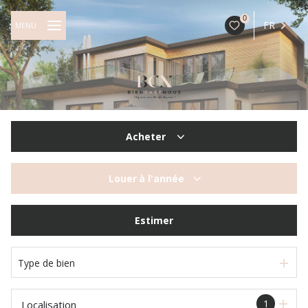
0
FR
MENU
Acheter
De l'ancien
Louer
à l'année
à l'année
Estimer
Type de bien
1
Localisation