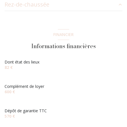
Rez-de-chaussée
salon/sejour
13.06 m²
bureau
6.25 m²
FINANCIER
cuisine
5.8 m²
Informations financières
salle d'eau
2.3 m²
Dont état des lieux
82 €
Complément de loyer
600 €
Dépôt de garantie TTC
570 €