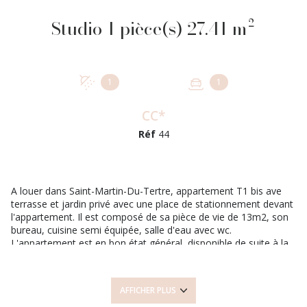
Studio 1 pièce(s) 27.41 m²
1
1
CC*
Réf
44
A louer dans Saint-Martin-Du-Tertre, appartement T1 bis ave
terrasse et jardin privé avec une place de stationnement devant
l'appartement. Il est composé de sa pièce de vie de 13m2, son
bureau, cuisine semi équipée, salle d'eau avec wc.
L'appartement est en bon état général, disponible de suite à la
location. Bail non meublé
Loyer Hors Charges : 570 €
Provisions sur charges : 30 €
AFFICHER PLUS
Loyer Charges comprises : 600 €