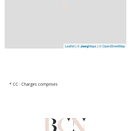
Leaflet
|
©
Maps
|
© OpenStreetMap
Jawg
* CC : Charges comprises