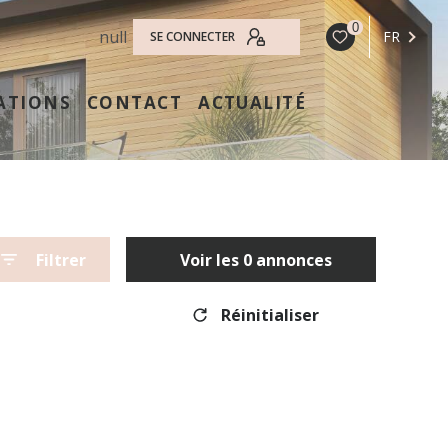
0
null
FR
SE CONNECTER
ATIONS
CONTACT
ACTUALITÉ
Filtrer
Voir les
0
annonces
Réinitialiser