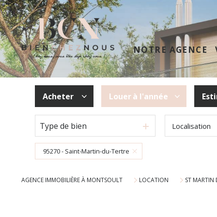
NOTRE AGENCE
Acheter
Louer
à l'année
Est
Type de bien
Localisation
De l'ancien
à l'année
95270 - Saint-Martin-du-Tertre
AGENCE IMMOBILIÈRE À MONTSOULT
LOCATION
ST MARTIN 