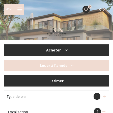
0
FR
MENU
Acheter
De l'ancien
Louer
à l'année
à l'année
Estimer
Type de bien
1
1
Localisation