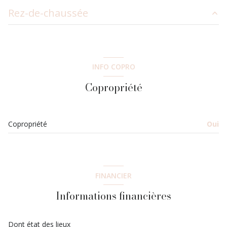
Rez-de-chaussée
salon/sejour
21.49 m²
salle d'eau
3.59 m²
INFO COPRO
entrée
5.04 m²
Copropriété
Copropriété
Oui
FINANCIER
Informations financières
Dont état des lieux