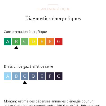
BILAN ÉNERGÉTIQUE
Diagnostics énergetiques
Consommation énergétique
A
B
C
D
E
F
G
Emission de gaz à effet de serre
A
B
C
D
E
F
G
Montant estimé des dépenses annuelles d'énergie pour un
usage standard est compris entre 280 € et 440 € . Prix moyens