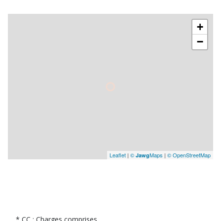
+
−
Leaflet
|
©
Maps
|
© OpenStreetMap
Jawg
* CC : Charges comprises