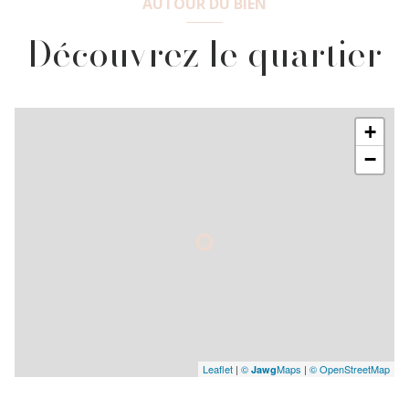
AUTOUR DU BIEN
Découvrez le quartier
+
−
Leaflet
|
©
Maps
|
© OpenStreetMap
Jawg