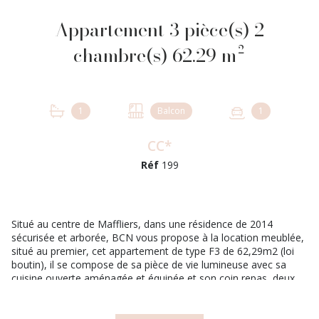
Appartement 3 pièce(s) 2
chambre(s) 62.29 m²
1
Balcon
1
CC*
Réf
199
Situé au centre de Maffliers, dans une résidence de 2014
sécurisée et arborée, BCN vous propose à la location meublée,
situé au premier, cet appartement de type F3 de 62,29m2 (loi
boutin), il se compose de sa pièce de vie lumineuse avec sa
cuisine ouverte aménagée et équipée et son coin repas, deux
chambres dont une avec placard et sa salle de bains avec WC.
Cet ensemble se complète de deux places de parking en sous-
sol. Bail meublé. Loyer Hors Charges : 1 065 euros. Provisions