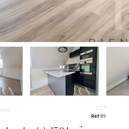
CC*
5560)
Réf
89