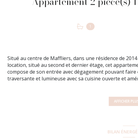
1
Situé au centre de Maffliers, dans une résidence de 201
location, situé au second et dernier étage, cet appartemen
compose de son entrée avec dégagement pouvant faire of
traversante et lumineuse avec sa cuisine ouverte et am
12m2 lumineuse avec son dressing et sa salle de bains a
parking en sous-sol. Bail non meublé. Loyer Hors Charges
Loyer Charges comprises 800euros Dépôt de garantie : 7
AFFICHER PLU
Constitution dossier, visite et rédaction contrat : 382,72
DPE climat B/85, GES C/20 ; Numéro de dossier 89. Pour
Véronique THEVENET, agent commercial immatriculée au 
BCN Bien Chez Nous au : 01.83.93.60.50
BILAN ÉNERG