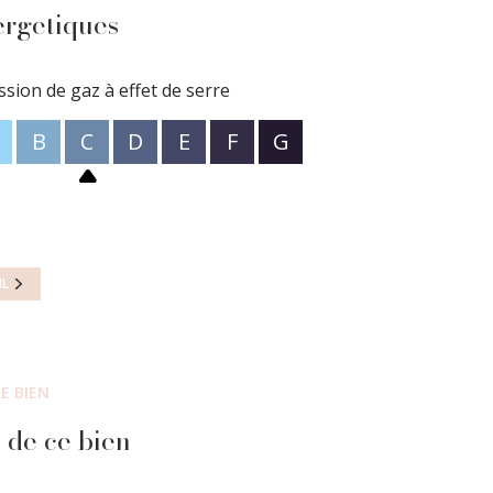
ergetiques
ssion de gaz à effet de serre
B
C
D
E
F
G
IL
E BIEN
 de ce bien