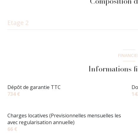
Composition d
Etage 2
salon/sejour
chambre
FINANCIE
salle de bain
Informations f
Dépôt de garantie TTC
Do
734 €
14
Charges locatives (Previsionnelles mensuelles les
avec regularisation annuelle)
66 €