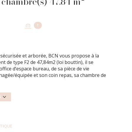
Appartement 2 pièce(s) 1 chambre(s) 47.84 m²
1
4 sécurisée et arborée, BCN vous propose à la
t de type F2 de 47,84m2 (loi bouttin), il se
fice d’espace bureau, de sa pièce de vie
énagée/équipée et son coin repas, sa chambre de
vec WC. Cet ensemble se complète d'une place de
 : 734 euros. Provisions sur charges : 66 euros.
34 euros Honoraires. Charge Locataire : -
S
 euros TTC - État des lieux : 143,40€ euros TTC.
 tous renseignements, merci de contacter
RSAC de Pontoise au 07.60.57.95.86 ou l'agence
ÉTIQUE