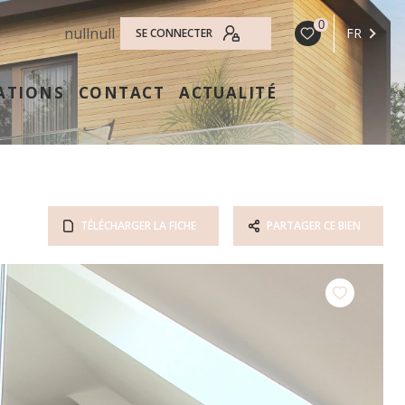
0
null
null
FR
SE CONNECTER
ATIONS
CONTACT
ACTUALITÉ
TÉLÉCHARGER LA FICHE
PARTAGER CE BIEN