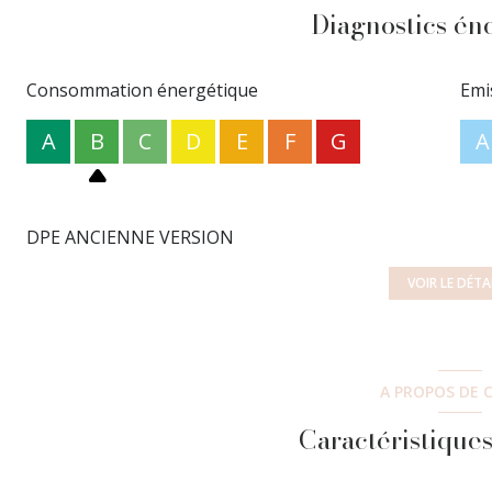
Diagnostics én
Consommation énergétique
Emi
A
B
C
D
E
F
G
A
DPE ANCIENNE VERSION
VOIR LE DÉTA
A PROPOS DE C
Caractéristiques