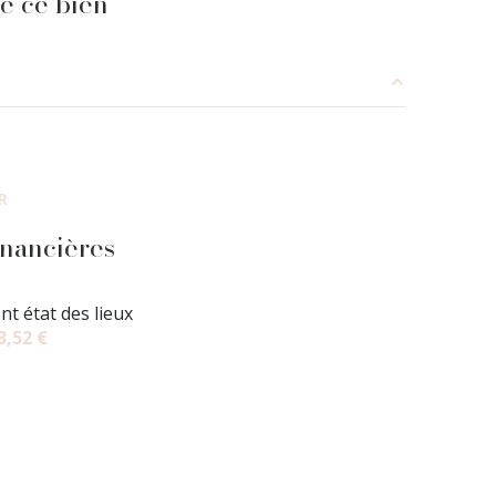
e ce bien
30.86 m²
12.65 m²
R
4.33 m²
inancières
nt état des lieux
3,52 €